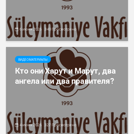
6 июня 2026
340 Просмотрено
ВИДЕОМАТЕРИАЛЫ
Кто они Харут и Марут, два
ангела или два правителя?
4 июня 2026
327 Просмотрено