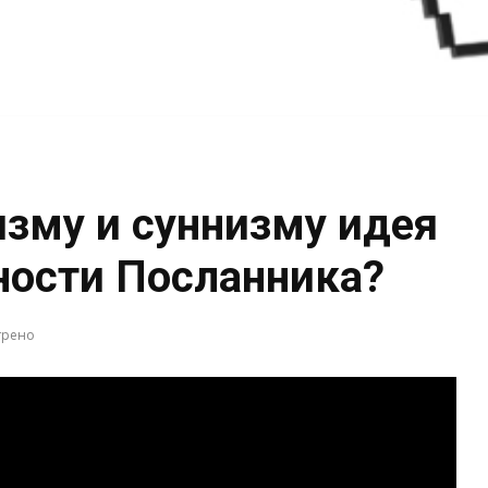
зму и суннизму идея
ности Посланника?
трено