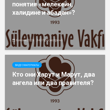
понятия «мелекейн,
халидине и абадан»?
6 июня 2026
343 Просмотрено
ВИДЕОМАТЕРИАЛЫ
Кто они Харут и Марут, два
ангела или два правителя?