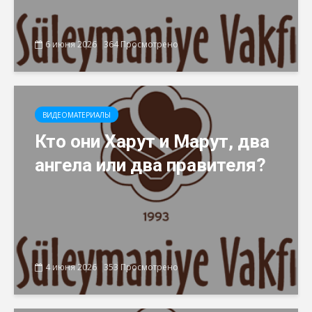
6 июня 2026
364 Просмотрено
ВИДЕОМАТЕРИАЛЫ
Кто они Харут и Марут, два
ангела или два правителя?
4 июня 2026
353 Просмотрено