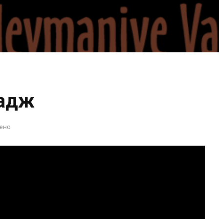
Хадж
рено