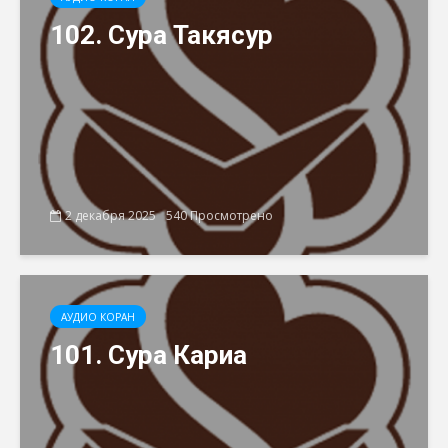
102. Сура Такясур
2 декабря 2025
540 Просмотрено
АУДИО КОРАН
101. Сура Кариа