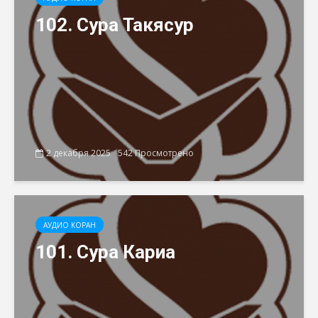
102. Сура Такясур
2 декабря 2025
542 Просмотрено
АУДИО КОРАН
101. Сура Кариа