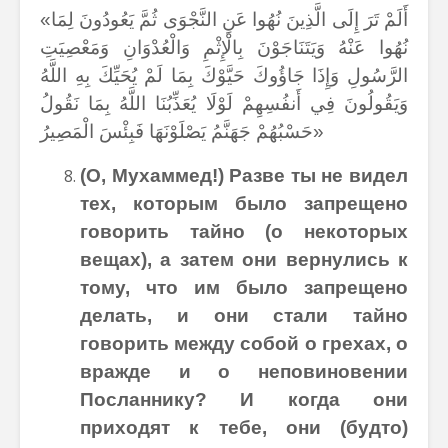
«أَلَمْ تَرَ إِلَى الَّذِينَ نُهُوا عَنِ النَّجْوَى ثُمَّ يَعُودُونَ لِمَا
نُهُوا عَنْهُ وَيَتَنَاجَوْنَ بِالْإِثْمِ وَالْعُدْوَانِ وَمَعْصِيَتِ
الرَّسُولِ وَإِذَا جَاؤُوكَ حَيَّوْكَ بِمَا لَمْ يُحَيِّكَ بِهِ اللَّهُ
وَيَقُولُونَ فِي أَنفُسِهِمْ لَوْلَا يُعَذِّبُنَا اللَّهُ بِمَا نَقُولُ
حَسْبُهُمْ جَهَنَّمُ يَصْلَوْنَهَا فَبِئْسَ الْمَصِيرُ»
(О, Мухаммед!) Разве ты не видел
тех, которым было запрещено
говорить тайно (о некоторых
вещах), а затем они вернулись к
тому, что им было запрещено
делать, и они стали тайно
говорить между собой о грехах, о
вражде и о неповиновении
Посланнику? И когда они
приходят к тебе, они (будто)