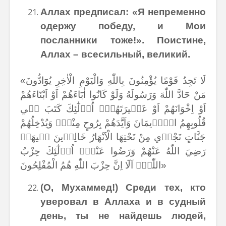
Аллах предписал: «Я непременно
одержу победу, и Мои
посланники тоже!». Поистине,
Аллах – всесильный, великий.
«لَا تَجِدُ قَوْمًا يُؤْمِنُونَ بِاللّٰهِ وَالْيَوْمِ الْاٰخِرِ يُوَٓادُّونَ
مَنْ حَٓادَّ اللّٰهَ وَرَسُولَهُ وَلَوْ كَانُٓوا اٰبَٓاءَهُمْ اَوْ اَبْنَٓاءَهُمْ
اَوْ اِخْوَانَهُمْ اَوْ عَش۪يرَتَهُمْۜ اُو۬لٰٓئِكَ كَتَبَ ف۪ي
قُلُوبِهِمُ الْا۪يمَانَ وَاَيَّدَهُمْ بِرُوحٍ مِنْهُۜ وَيُدْخِلُهُمْ
جَنَّاتٍ تَجْر۪ي مِنْ تَحْتِهَا الْاَنْهَارُ خَالِد۪ينَ ف۪يهَاۜ
رَضِيَ اللّٰهُ عَنْهُمْ وَرَضُوا عَنْهُۜ اُو۬لٰٓئِكَ حِزْبُ
اللّٰهِۜ اَلَٓا اِنَّ حِزْبَ اللّٰهِ هُمُ الْمُفْلِحُونَ»
(О, Мухаммед!) Среди тех, кто
уверовал в Аллаха и в судный
день, ты не найдешь людей,