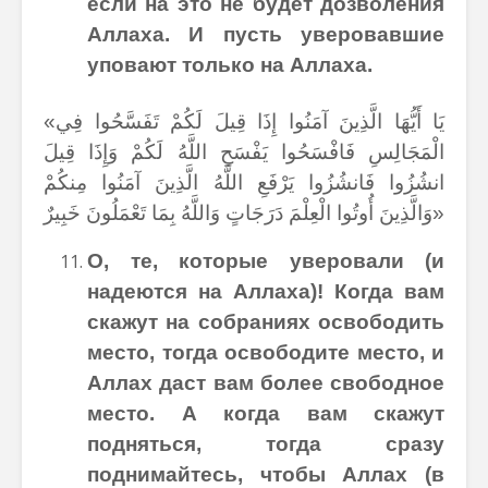
если на это не будет дозволения
Аллаха. И пусть уверовавшие
уповают только на Аллаха.
«يَا أَيُّهَا الَّذِينَ آمَنُوا إِذَا قِيلَ لَكُمْ تَفَسَّحُوا فِي
الْمَجَالِسِ فَافْسَحُوا يَفْسَحِ اللَّهُ لَكُمْ وَإِذَا قِيلَ
انشُزُوا فَانشُزُوا يَرْفَعِ اللَّهُ الَّذِينَ آمَنُوا مِنكُمْ
وَالَّذِينَ أُوتُوا الْعِلْمَ دَرَجَاتٍ وَاللَّهُ بِمَا تَعْمَلُونَ خَبِيرٌ»
О, те, которые уверовали (и
надеются на Аллаха)! Когда вам
скажут на собраниях освободить
место, тогда освободите место, и
Аллах даст вам более свободное
место. А когда вам скажут
подняться, тогда сразу
поднимайтесь, чтобы Аллах (в