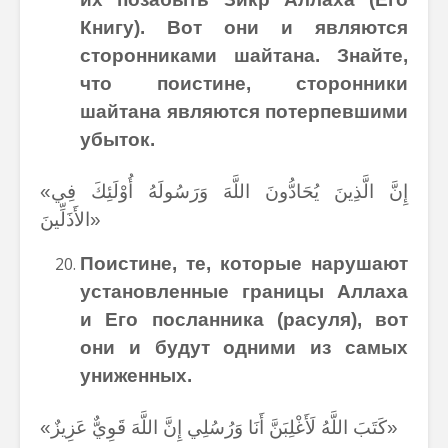
Книгу). Вот они и являются
сторонниками шайтана. Знайте,
что поистине, сторонники
шайтана являются потерпевшими
убыток.
«إِنَّ الَّذِينَ يُحَادُّونَ اللَّهَ وَرَسُولَهُ أُوْلَئِكَ فِي
الأَذَلِّينَ»
Поистине, те, которые нарушают
установленные границы Аллаха
и Его посланника (расуля), вот
они и будут одними из самых
униженных.
«كَتَبَ اللَّهُ لَأَغْلِبَنَّ أَنَا وَرُسُلِي إِنَّ اللَّهَ قَوِيٌّ عَزِيزٌ»