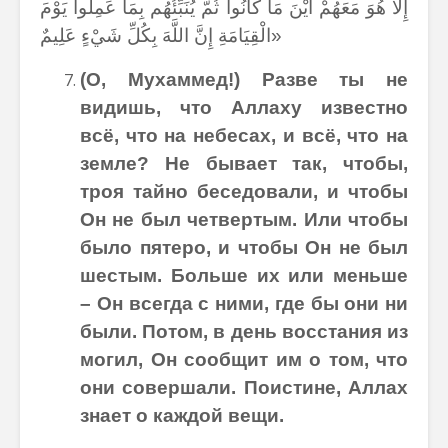
إِلَّا هُوَ مَعَهُمْ أَيْنَ مَا كَانُوا ثُمَّ يُنَبِّئُهُم بِمَا عَمِلُوا يَوْمَ
الْقِيَامَةِ إِنَّ اللَّهَ بِكُلِّ شَيْءٍ عَلِيمٌ»
(О, Мухаммед!) Разве ты не
видишь, что Аллаху известно
всё, что на небесах, и всё, что на
земле? Не бывает так, чтобы,
троя тайно беседовали, и чтобы
Он не был четвертым. Или чтобы
было пятеро, и чтобы Он не был
шестым. Больше их или меньше
– Он всегда с ними, где бы они ни
были. Потом, в день восстания из
могил, Он сообщит им о том, что
они совершали. Поистине, Аллах
знает о каждой вещи.