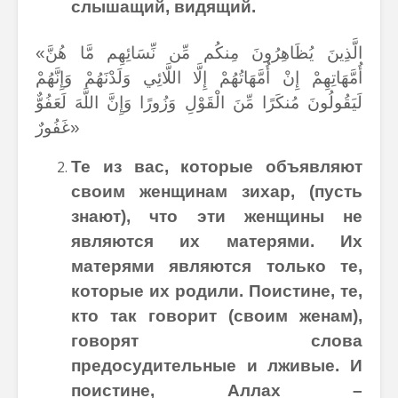
слышащий, видящий.
«الَّذِينَ يُظَاهِرُونَ مِنكُم مِّن نِّسَائِهِم مَّا هُنَّ
أُمَّهَاتِهِمْ إِنْ أُمَّهَاتُهُمْ إِلَّا اللَّائِي وَلَدْنَهُمْ وَإِنَّهُمْ
لَيَقُولُونَ مُنكَرًا مِّنَ الْقَوْلِ وَزُورًا وَإِنَّ اللَّهَ لَعَفُوٌّ
غَفُورٌ»
Те из вас, которые объявляют
своим женщинам зихар, (пусть
знают), что эти женщины не
являются их матерями. Их
матерями являются только те,
которые их родили. Поистине, те,
кто так говорит (своим женам),
говорят слова
предосудительные и лживые. И
поистине, Аллах –