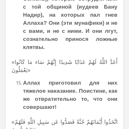
с той общиной (иудеев Бану
Надир), на которых пал гнев
Аллаха? Они (эти мунафики) и не
с вами, и не с ними. И они лгут,
сознательно принося ложные
клятвы.
«أَعَدَّ اللَّهُ لَهُمْ عَذَابًا شَدِيدًا إِنَّهُمْ سَاء مَا كَانُوا
يَعْمَلُونَ»
Аллах приготовил для них
тяжелое наказание. Поистине, как
же отвратительно то, что они
совершают!
«اتَّخَذُوا أَيْمَانَهُمْ جُنَّةً فَصَدُّوا عَن سَبِيلِ اللَّهِ فَلَهُمْ