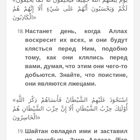
لَكُمْ وَيَحْسَبُونَ أَنَّهُمْ عَلَى شَيْءٍ أَلَا إِنَّهُمْ هُمُ
الْكَاذِبُونَ»
Настанет день, когда Аллах
воскресит их всех, и они будут
клясться перед Ним, подобно
тому, как они клялись перед
вами, думая, что этим они чего-то
добьются. Знайте, что поистине,
они являются лжецами.
«اسْتَحْوَذَ عَلَيْهِمُ الشَّيْطَانُ فَأَنسَاهُمْ ذِكْرَ اللَّهِ
أُوْلَئِكَ حِزْبُ الشَّيْطَانِ أَلَا إِنَّ حِزْبَ الشَّيْطَانِ هُمُ
الْخَاسِرُونَ»
Шайтан овладел ими и заставил
их позабыть Зикр Аллаха (Его