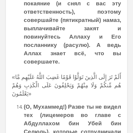
покаяние (и снял с вас эту
ответственность), поэтому
совершайте (пятикратный) намаз,
выплачивайте закят и
повинуйтесь Аллаху и Его
посланнику (расулю). А ведь
Аллах знает всё, что вы
совершаете.
«أَلَمْ تَرَ إِلَى الَّذِينَ تَوَلَّوْا قَوْمًا غَضِبَ اللَّهُ عَلَيْهِم مَّا
هُم مِّنكُمْ وَلَا مِنْهُمْ وَيَحْلِفُونَ عَلَى الْكَذِبِ وَهُمْ
يَعْلَمُونَ»
(О, Мухаммед!) Разве ты не видел
тех (лицемеров во главе с
Абдуллахом бин Убей бин
Селюль), которые сотрудничали