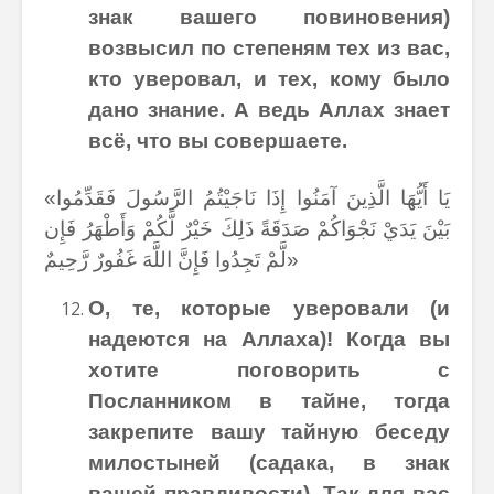
знак вашего повиновения)
возвысил по степеням тех из вас,
кто уверовал, и тех, кому было
дано знание. А ведь Аллах знает
всё, что вы совершаете.
«يَا أَيُّهَا الَّذِينَ آمَنُوا إِذَا نَاجَيْتُمُ الرَّسُولَ فَقَدِّمُوا
بَيْنَ يَدَيْ نَجْوَاكُمْ صَدَقَةً ذَلِكَ خَيْرٌ لَّكُمْ وَأَطْهَرُ فَإِن
لَّمْ تَجِدُوا فَإِنَّ اللَّهَ غَفُورٌ رَّحِيمٌ»
О, те, которые уверовали (и
надеются на Аллаха)! Когда вы
хотите поговорить с
Посланником в тайне, тогда
закрепите вашу тайную беседу
милостыней (садака, в знак
вашей правдивости). Так для вас