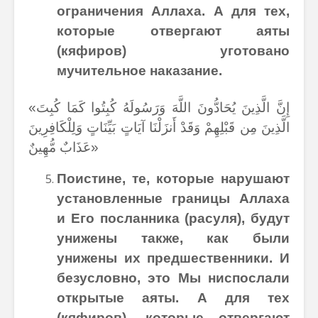
ограничения Аллаха. А для тех,
которые отвергают аяты
(кяфиров) уготовано
мучительное наказание.
«إِنَّ الَّذِينَ يُحَادُّونَ اللَّهَ وَرَسُولَهُ كُبِتُوا كَمَا كُبِتَ
الَّذِينَ مِن قَبْلِهِمْ وَقَدْ أَنزَلْنَا آيَاتٍ بَيِّنَاتٍ وَلِلْكَافِرِينَ
عَذَابٌ مُّهِينٌ»
Поистине, те, которые нарушают
установленные границы Аллаха
и Его посланника (расуля), будут
унижены также, как были
унижены их предшественники. И
безусловно, это Мы ниспослали
открытые аяты. А для тех
(кяфиров), которые отвергают