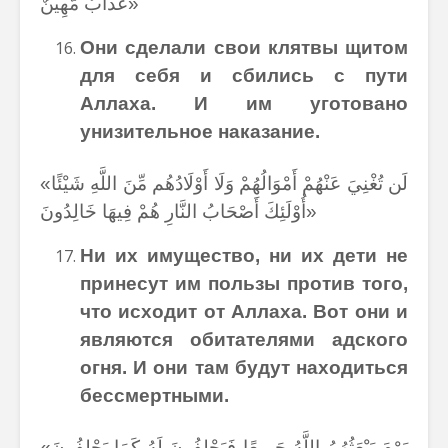
عَذَابٌ مُّهِينٌ»
Они сделали свои клятвы щитом
для себя и сбились с пути
Аллаха. И им уготовано
унизительное наказание.
«لَن تُغْنِيَ عَنْهُمْ أَمْوَالُهُمْ وَلَا أَوْلَادُهُم مِّنَ اللَّهِ شَيْئًا
أُوْلَئِكَ أَصْحَابُ النَّارِ هُمْ فِيهَا خَالِدُونَ»
Ни их имущество, ни их дети не
принесут им пользы против того,
что исходит от Аллаха. Вот они и
являются обитателями адского
огня. И они там будут находиться
бессмертными.
«يَوْمَ يَبْعَثُهُمُ اللَّهُ جَمِيعًا فَيَحْلِفُونَ لَهُ كَمَا يَحْلِفُونَ