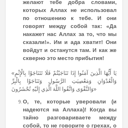
желают тебе добра словами,
которых Аллах не использовал
по отношению к тебе.
И они
говорят между собой так: «Да
накажет нас Аллах за то, что мы
сказали!». Им и ада хватит! Они
войдут и останутся там. И как же
скверно это место прибытия!
«يَا أَيُّهَا الَّذِينَ آمَنُوا إِذَا تَنَاجَيْتُمْ فَلَا تَتَنَاجَوْا بِالْإِثْمِ
وَالْعُدْوَانِ وَمَعْصِيَتِ الرَّسُولِ وَتَنَاجَوْا بِالْبِرِّ
وَالتَّقْوَى وَاتَّقُوا اللَّهَ الَّذِي إِلَيْهِ تُحْشَرُونَ»
О, те, которые уверовали (и
надеются на Аллаха)! Когда вы
тайно разговариваете между
собой, то не говорите о грехах, о