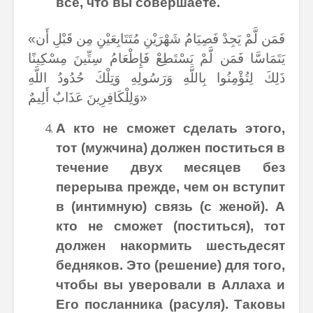
всё, что вы совершаете.
«فَمَن لَّمْ يَجِدْ فَصِيَامُ شَهْرَيْنِ مُتَتَابِعَيْنِ مِن قَبْلِ أَن
يَتَمَاسَّا فَمَن لَّمْ يَسْتَطِعْ فَإِطْعَامُ سِتِّينَ مِسْكِينًا
ذَلِكَ لِتُؤْمِنُوا بِاللَّهِ وَرَسُولِهِ وَتِلْكَ حُدُودُ اللَّهِ
وَلِلْكَافِرِينَ عَذَابٌ أَلِيمٌ»
А кто не сможет сделать этого,
тот (мужчина) должен поститься в
течение двух месяцев без
перерыва прежде, чем он вступит
в (интимную) связь (с женой). А
кто не сможет (поститься), тот
должен накормить шестьдесят
бедняков. Это (решение) для того,
чтобы вы уверовали в Аллаха и
Его посланника (расуля). Таковы