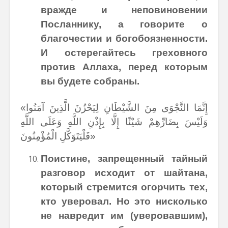
вражде и неповиновении
Посланнику, а говорите о
благочестии и богобоязненности.
И остерегайтесь греховного
против Аллаха, перед которым
вы будете собраны.
«إِنَّمَا النَّجْوَى مِنَ الشَّيْطَانِ لِيَحْزُنَ الَّذِينَ آمَنُوا
وَلَيْسَ بِضَارِّهِمْ شَيْئًا إِلَّا بِإِذْنِ اللَّهِ وَعَلَى اللَّهِ
فَلْيَتَوَكَّلِ الْمُؤْمِنُونَ»
Поистине, запрещенный тайный
разговор исходит от шайтана,
который стремится огорчить тех,
кто уверовал. Но это нисколько
не навредит им (уверовавшим),