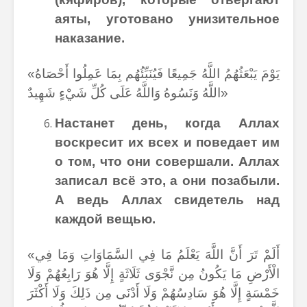
аяты, уготовано унизительное
наказание.
«يَوْمَ يَبْعَثُهُمُ اللَّهُ جَمِيعًا فَيُنَبِّئُهُم بِمَا عَمِلُوا أَحْصَاهُ
اللَّهُ وَنَسُوهُ وَاللَّهُ عَلَى كُلِّ شَيْءٍ شَهِيدٌ»
Настанет день, когда Аллах
воскресит их всех и поведает им
о том, что они совершали. Аллах
записал всё это, а они позабыли.
А ведь Аллах свидетель над
каждой вещью.
«أَلَمْ تَرَ أَنَّ اللَّهَ يَعْلَمُ مَا فِي السَّمَاوَاتِ وَمَا فِي
الْأَرْضِ مَا يَكُونُ مِن نَّجْوَى ثَلَاثَةٍ إِلَّا هُوَ رَابِعُهُمْ وَلَا
خَمْسَةٍ إِلَّا هُوَ سَادِسُهُمْ وَلَا أَدْنَى مِن ذَلِكَ وَلَا أَكْثَرَ