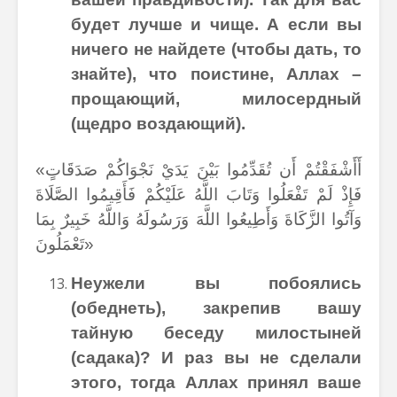
будет лучше и чище. А если вы
ничего не найдете (чтобы дать, то
знайте), что поистине, Аллах –
прощающий, милосердный
(щедро воздающий).
«أَأَشْفَقْتُمْ أَن تُقَدِّمُوا بَيْنَ يَدَيْ نَجْوَاكُمْ صَدَقَاتٍ
فَإِذْ لَمْ تَفْعَلُوا وَتَابَ اللَّهُ عَلَيْكُمْ فَأَقِيمُوا الصَّلَاةَ
وَآتُوا الزَّكَاةَ وَأَطِيعُوا اللَّهَ وَرَسُولَهُ وَاللَّهُ خَبِيرٌ بِمَا
تَعْمَلُونَ»
Неужели вы побоялись
(обеднеть), закрепив вашу
тайную беседу милостыней
(садака)? И раз вы не сделали
этого, тогда Аллах принял ваше