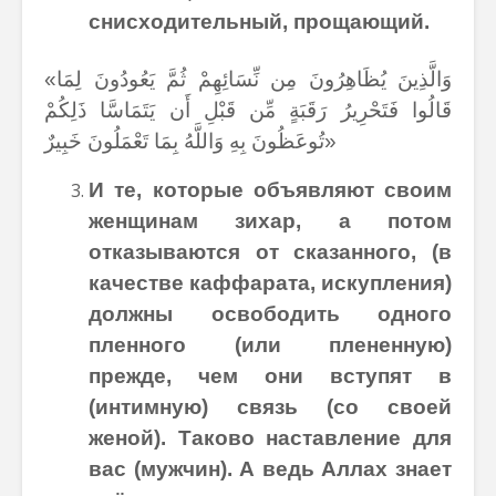
снисходительный, прощающий.
«وَالَّذِينَ يُظَاهِرُونَ مِن نِّسَائِهِمْ ثُمَّ يَعُودُونَ لِمَا
قَالُوا فَتَحْرِيرُ رَقَبَةٍ مِّن قَبْلِ أَن يَتَمَاسَّا ذَلِكُمْ
تُوعَظُونَ بِهِ وَاللَّهُ بِمَا تَعْمَلُونَ خَبِيرٌ»
И те, которые объявляют своим
женщинам зихар, а потом
отказываются от сказанного, (в
качестве каффарата, искупления)
должны освободить одного
пленного (или плененную)
прежде, чем они вступят в
(интимную) связь (со своей
женой). Таково наставление для
вас (мужчин). А ведь Аллах знает