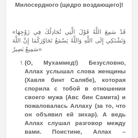
Милосердного (щедро воздающего)!
«قَدْ سَمِعَ اللَّهُ قَوْلَ الَّتِي تُجَادِلُكَ فِي زَوْجِهَا
وَتَشْتَكِي إِلَى اللَّهِ وَاللَّهُ يَسْمَعُ تَحَاوُرَكُمَا إِنَّ اللَّهَ
سَمِيعٌ بَصِيرٌ»
(О, Мухаммед!) Безусловно,
Аллах услышал слова женщины
(Хавля бинт Салябе), которая
спорила с тобой в отношении
своего мужа (Авс бин Самита) и
пожаловалась Аллаху (за то, что
он объявил ей зихар). А ведь
Аллах слушал разговор между
вами. Поистине, Аллах –