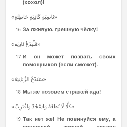
(хохол)!
«نَاصِيَةٍ كَاذِبَةٍ خَاطِئَةٍ»
За лживую, грешную чёлку!
«فَلْيَدْعُ نَادِيَه»
И он может позвать своих
помощников (если сможет
)
.
«سَنَدْعُ الزَّبَانِيَةَ»
Мы же позовем стражей ада!
«كَلَّا لَا تُطِعْهُ وَاسْجُدْ وَاقْتَرِبْ»
Так нет же! Не повинуйся ему, а
совершай земной поклон