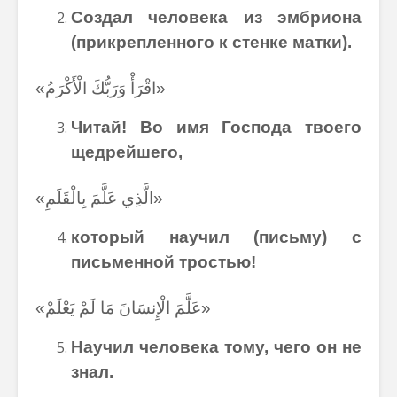
Создал человека из эмбриона
(прикрепленного к стенке матки).
«اقْرَأْ وَرَبُّكَ الْأَكْرَمُ»
Читай! Во имя Господа твоего
щедрейшего,
«الَّذِي عَلَّمَ بِالْقَلَمِ»
который научил (письму) с
письменной тростью!
«عَلَّمَ الْإِنسَانَ مَا لَمْ يَعْلَمْ»
Научил человека тому, чего он не
знал.