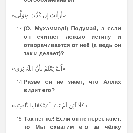
«أَرَأَيْتَ إِن كَذَّبَ وَتَوَلَّى»
(О, Мухаммед!) Подумай, а если
он считает ложью истину и
отворачивается от неё
(а ведь он
так и делает)?
«أَلَمْ يَعْلَمْ بِأَنَّ اللَّهَ يَرَى»
Разве он не знает, что Аллах
видит его?
«كَلَّا لَئِن لَّمْ يَنتَهِ لَنَسْفَعًا بِالنَّاصِيَةِ»
Так нет же! Если он не перестанет,
то Мы схватим его за
чёлку