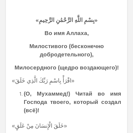
«بِسْمِ اللَّهِ الرَّحْمَٰنِ الرَّحِيمِ»
Во имя Аллаха,
Милостивого (бесконечно
добродетельного),
Милосердного (щедро воздающего)!
«اقْرَأْ بِاسْمِ رَبِّكَ الَّذِي خَلَقَ»
(О, Мухаммед!) Читай
во имя
Господа твоего
, который создал
(всё)!
«خَلَقَ الْإِنسَانَ مِنْ عَلَقٍ»