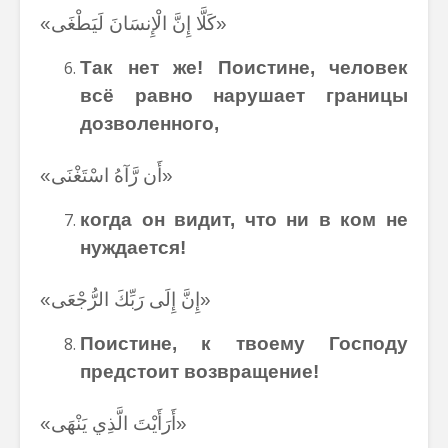
«كَلَّا إِنَّ الْإِنسَانَ لَيَطْغَى»
Так нет же! Поистине, человек
всё равно нарушает границы
дозволенного,
«أَن رَّآهُ اسْتَغْنَى»
когда
он
видит
,
что
ни
в
ком
не
нуждается
!
«إِنَّ إِلَى رَبِّكَ الرُّجْعَى»
Поистине
,
к
твоему
Господу
предстоит
возвращение
!
«أَرَأَيْتَ الَّذِي يَنْهَى»