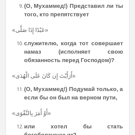
(О, Мухаммед!) Представил ли ты
того, кто препятствует
«عَبْدًا إِذَا صَلَّى»
служителю
,
когда
тот
совершает
намаз
(
исполняет
свою
обязанность
перед
Господом
)?
«أَرَأَيْتَ إِن كَانَ عَلَى الْهُدَى»
(
О
,
Мухаммед
!)
Подумай только, а
если бы он был на верном пути,
«أَوْ أَمَرَ بِالتَّقْوَى»
или хотел бы стать
богобоязненным?