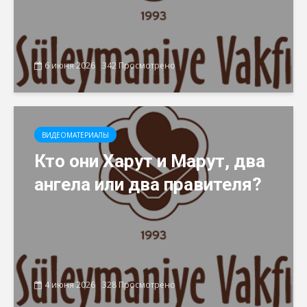
6 июня 2026
342 Просмотрено
ВИДЕОМАТЕРИАЛЫ
Кто они Харут и Марут, два
ангела или два правителя?
4 июня 2026
328 Просмотрено