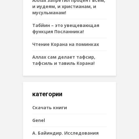
Аллах запретил процент всем,
и иудеям, и христианам, и
мусульманам!
Табйин – это увещевающая
функция Посланника!
Чтение Корана на поминках
Аллах сам делает тафсир,
тафсиль и тавиль Корана!
категории
Cкачать книги
Genel
А. Байиндир. Исследования