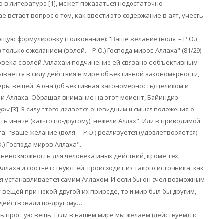
ю в литературе
[1]
, может показаться недостаточно
 встает вопрос о том, как ввести это содержание в аят, учесть
ую формулировку (толкование): "Ваше желание (воля. – Р.О.)
только с желанием (волей. – Р.О.) Господа миров Аллаха" (81/29)
ловека с волей Аллаха и подчинение ей связано с объективным
вается в силу действия в мире объективной закономерности,
ры вещей. А она (объективная закономерность) целиком и
и Аллаха. Обращая внимание на этот момент, Байиндир
еры
[3]
. В силу этого делается очевидным и смысл положения о
ть иначе (как-то по-другому), нежели Аллах". Или в приводимой
 "Ваше желание (воля. – Р.О.) реализуется (удовлетворяется)
О.) Господа миров Аллаха".
о невозможность для человека иных действий, кроме тех,
ллаха и соответствуют ей, происходит из такого источника, как
я устанавливается самим Аллахом. И если бы он счел возможным
вещей при некой другой их природе, то и мир был бы другим,
 действовали по-другому…
нь простую вещь. Если в нашем мире мы желаем (действуем) по