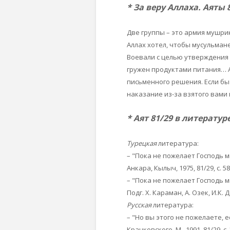
* За веру Аллаха. Аяты 8
Две группы – это армия мушрик
Аллах хотел, чтобы мусульман
Воевали с целью утверждения
гружен продуктами питания… А
письменного решения. Если бы 
наказание из-за взятого вами 
* Аят 81/29 в литератур
Турецкая
литература:
– "Пока не пожелает Господь ми
Анкара, Кылыч, 1975, 81/29, с. 58
– "Пока не пожелает Господь м
Подг. X. Караман, А. Озек, И.К. Д
Русская
литература:
– "Но вы этого не пожелаете, е
Крачковского. М., 1991, 81/29, с. 