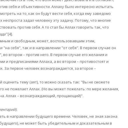
отив себя и объективности. Аллаху было интересно испытать
мотреть на то, как он будут вести себя, когда ему заведомо
ах неспроста задал человеку эту задачу. Потому, что многие
твовать против себя. А то стал бы Аллах говорить так, что
ада"
[4]
.
умным и свободным, может, воспользовавшим этим,
 "на себя", так и в направлении "от себя". В первом случае он
", во втором – против него. В первом случае его желания и
ми и предписаниями Аллаха, а во втором – противостоят и
х. За первое человек вознаграждается, за второе –
й оценить тему (аят), то можно сказать так: "Вы не сможете
ого не пожелает Аллах. (Но вы может пожелать: по мере желания,
на. Аллах – вознаграждающий, прощающий)".
ментарий)
.
лать в направлении будущего времени. Человек, не зная закона
будущего), не может быть убедительным и доказательным в