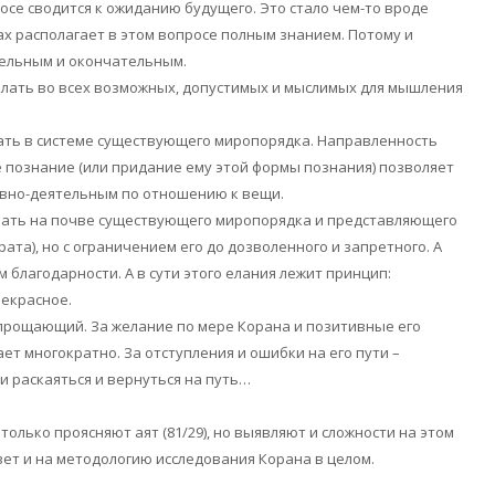
росе сводится к ожиданию будущего. Это стало чем-то вроде
лах располагает в этом вопросе полным знанием. Потому и
тельным и окончательным.
желать во всех возможных, допустимых и мыслимых для мышления
лать в системе существующего миропорядка. Направленность
 познание (или придание ему этой формы познания) позволяет
ивно-деятельным по отношению к вещи.
елать на почве существующего миропорядка и представляющего
ата), но с ограничением его до дозволенного и запретного. А
 благодарности. А в сути этого елания лежит принцип:
рекрасное.
 прощающий. За желание по мере Корана и позитивные его
ет многократно. За отступления и ошибки на его пути –
и раскаяться и вернуться на путь…
олько проясняют аят (81/29), но выявляют и сложности на этом
вет и на методологию исследования Корана в целом.