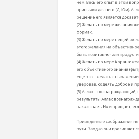
нем. Весь его опыт в этом воп
привычки для него (Д. Юм). Ал
решение его является доказа
(2) Желать по мере желания: 
формах.
(3) Желать по мере вещей: же
этого желания на объективное
быть позитивно- или продукт
(4) Желать по мере Корана: ж
его объективного знания (фытр
еще это – желать с выражением
уверовав, содеять доброе и п
(5) Аллах – вознаграждающий,
результаты Аллах вознагражда
наказывает. Но и прощает, есл
Приведенные соображения не т
пути. Заодно они проливают с