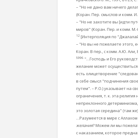
– "Но не дано вам ничего делат
(Коран. Пер. смыслов и комм. И.В
– "Но не захотите вы [идти пу
миров" (Коран. Пер. и комм. М.-Н
12
[Интерполяция по "Джалалайн"
– "Но вы не пожелаете этого, 
Коран. В пер., с комм. А.Ю. Али, 8
5996
"…Господь и Его руководст
желание может осуществиться л
есть олицетворение "следовани
в себе смысл "подчинения свое
путем". – Р.О.) указывает на с
ограничения, т. к. эта религи
непреклонного детерминизма, 
это золотая середина" (там же)
…Разумеется в мире с Аллахом 
желания
? Можем ли мы пожелат
с наказанием, которое предназн