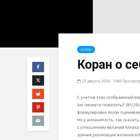
КОРАН
Коран о се
27 августа 2009
1985 Просмот
С учетом этих соображений вер
(не сможете пожелать)" (81/29) 
формулировке Аллах оценивает
Но у
желания
есть, так сказать
с
отношением
желаний Аллаха 
зрения
реализации желания в 