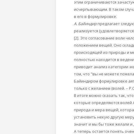
этим ограничиваются зачасту
исчерпывающим. В таком случае
в его в формулировке.
А. Байиндир
предлагает следующ
реализуется (удовлетворяется) 
[2]
. Это согласование воли че
положением вещей. Оно склады
происходящей из природы и ме
полностью находится в ведени
приводит анализ категории
м
том, что "вы не можете пожела
Байиндиром формулировке аята:
только с желанием (волей. – Р.
В итоге можно сказать так, чт
которые определяются волей А
природа и мера вещей, котора
установить некую другую меру 
значит и мы бы тоже желали и
А теперь остается понять оче