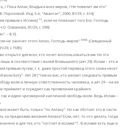
ь, / Пока Аллах, Владыка всех миров, / Не повелит ам это"
. Пороховой. Изд. 5-е, "Аванта+", 2000, 81/29, с. 614);
12
тем прямым к Истине]
, если не пожелает того Бог, Господь
.О. Османова, 81/29, с. 599);
. – В.У].
5996
если не захочет этого Аллах, Господь миров"
(Священный
1/29, с.1585).
во открыто для всех, кто хочет воспользоваться им. Но это
ишь в соответствии с волей Всевышнего (аят 29). Ислам – это и
я прямым путем, т. к. даже простой перевод этого слова несет
й воли Богу". Аят 28 ("тем из вас, кто желает следовать прямым
вободу воли и личную ответственность человека, а аят 29 – на ее
я не приемлет и осуждает как проявления крайнего
так и идею чрезмерной хаотичной свободы воли. Ведь Ислам –
.
все может быть только "по Аллаху". Но как обстоит это в части
ь за пределами желания Аллаха? Если, нет, то что делать тогда
ачено и для тех, кто "состоит в исламе"?.. В исламе есть еще и