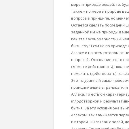
мере и природе вещей, то, буд
также – по мере и природе вещ
вопросе в принципе, но меняе
Остается сделать последний ш
заданной им же природы веще
как эта закономерность). А че
быть ему? Если не по природе 
Аллахе и на всем готовом от не
вопросе?.. Осознание этого в и
сможете действовать), пока не
пожелать (действовать) только
Этот глубинный смысл человеч
принципиальные границы или г
Аллаха. То есть он характери
(плодотворной и результативн
бытия. За эти условия она вый
Аллахом. Так замыкается перв
и второй. Он связан с волей,
Аллахом. Смысл этой свободы з