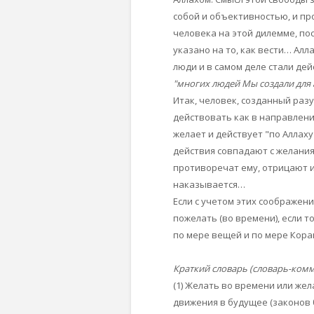
собой и объективностью, и пр
человека на этой дилемме, пос
указано на то, как вести… Алл
люди и в самом деле стали дейс
"многих людей Мы создали для 
Итак, человек, созданный раз
действовать как в направлении
желает и действует "по Аллаху
действия совпадают с желания
противоречат ему, отрицают и
наказывается…
Если с учетом этих соображени
пожелать (во времени), если т
по мере вещей и по мере Кора
Краткий словарь (словарь-ком
(1) Желать во времени или же
движения в будущее (законов 