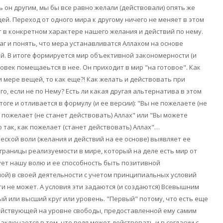
ь он другим, мы бы все равно желали (действовали) опять же
ей. Переход от одного мира к другому ничего не меняет в этом
т в конкретном характере нашего желания и действий по нему.
аг и понять, что мера устанавливатся Аллахом на основе
й. В итоге формируется мир объективной закономерности (и
ловек помещаеьтся в нее. Он приходит в мир "на готовое". Как
и мере вещей, то как еще?! Как желать и действовать при
го, если не по Нему? Есть ли какая другая альтернатива в этом
тоге и отливается в формулу (и ее версии): "Вы не пожелаете (не
 пожелает (не станет действовать) Аллах" или "Вы можете
 так, как пожелает (станет действовать) Аллах"…
еской воли (желания и действий на ее основе) выявляет ее
раницы реализуемости в мире, который на деле есть мир от
зует нашу волю и ее способность быть позитивной
ой) в своей деятельности с учетом принципиальных условий
ти не может. А условия эти задаются (и создаются) Всевышним
ый или высший круг или уровень. "Первый" потому, что есть еще
 действующей на уровне свободы, предоставленной ему самим
аключается в том, что воля может действовать и в согласии с