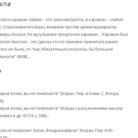
/7-8
ов и караван. Армия – это
сильная
группа, а караван –
слабая
.
е, сторонники его веры, воевали против армии мушироков.
 веры Аллаха. Но мусульмане предпочли караван… Караван был
ллах простил… Но сделал это по причине принятого ранее
его не было, то "вас обязательно коснулось бы большое
выкупа" (8/68)…
е
ров Аллах, вы не пожелаете" (Коран. Пер. и комм. С. Атеша.
6);
иров Аллах, вы не пожелаете" (Коран с разъяснением смысла.
онмез и др. 81/29, с. 586)…
сли не пожелает Аллах, Владыка миров" (Коран. Пер. И.Ю.
378);