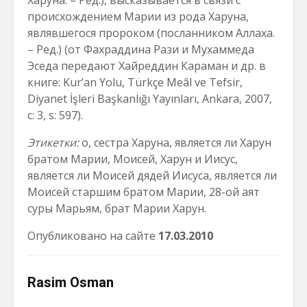
Харуна. – Ред.), высказывается в связи с
происхождением Марии из рода Харуна,
являвшегося пророком (посланником Аллаха.
– Ред.) (от Фахраддина Рази и Мухаммеда
Эседа передают Хайреддин Караман и др. в
книге: Kur’an Yolu, Türkçe Meâl ve Tefsir,
Diyanet İşleri Başkanlığı Yayınları, Ankara, 2007,
c: 3, s: 597).
Этикетки:
о, сестра Харуна, является ли Харун
братом Марии, Моисей, Харун и Иисус,
является ли Моисей дядей Иисуса, является ли
Моисей старшим братом Марии, 28-ой аят
суры Марьям, брат Марии Харун.
Опубликовано на сайте
17.03.2010
Rasim Osman