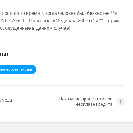
 прошло то время *, когда человек был безвестен **»
.Ю. Али. Н. Новгород, «Медина», 2007) (* и ** – прим.
о, опущенные в данном случае).
man
МАТЕРИАЛЫ (ТЕКСТЫ)
Наказание процентом при
ммеда
неоплате кредита