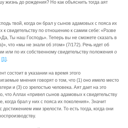
у жизнь до рождения? Но как объяснить тогда аят
подь твой, когда он брал у сынов адамовых с пояса их
их к свидетельству по отношению к самим себе: «Разве
«Да, Ты наш Господь». Теперь вы не сможете сказать в
», что «мы не знали об этом» (7/172). Речь идет об
и или по их собственному свидетельству положения
о
а
[1]
.
нт состоит в указании на время этого
гаемые мнения говорят о том, что (1) оно имело место
атери и (3) со зрелостью человека. Аят дает на это
 то, что Аллах «привел сынов адамовых к свидетельству
, когда брал у них с пояса их поколения». Значит
с достижением ими зрелости. То есть тогда, когда они
воспроизводству.