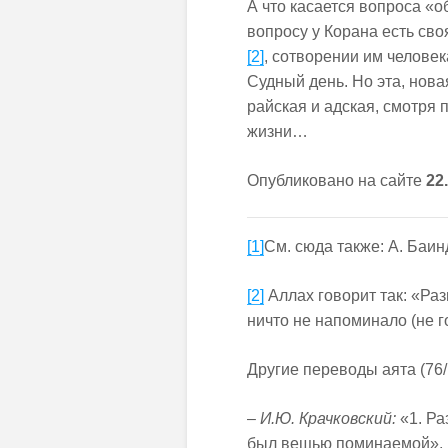
А что касается вопроса «о
вопросу у Корана есть сво
[2]
, сотворении им человек
Судный день. Но эта, нова
райская и адская, смотря п
жизни…
Опубликовано на сайте
22
[1]
См. сюда также: А. Баин
[2]
Аллах говорит так: «Раз
ничто не напоминало (не го
Другие переводы аята (76/
–
И.Ю. Крачковский:
«1. Ра
был вещью поминаемой»,