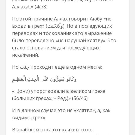
Аллаха!..» (4/78).
По этой причине Аллах говорит Аюбу «не
входи в грех» (وَلَاتَحْنَثْ). Но в последующих
переводах и толкованиях это выражение
было переведено «не нарушай клятву». Это
стало основанием для последующих
искажений.
Но حِنْث проходит еще в одном месте:
وَكَانُوا يُصِرُّونَ عَلَى الْحِنْثِ الْعَظِيمِ
«…(они) упорствовали в великом грехе
(больших грехах. – Ред.)» (56/46).
И в данном случае это не «клятва», а, как
видим, «грех».
В арабском отказ от клятвы тоже