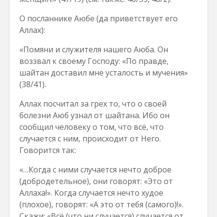
О посланнике Аюбе (да приветствует его
Аллах):
«Помяни и служителя нашего Аюба. Он
воззвал к своему Господу: «По правде,
шайтан доставил мне усталость и мучения»
(38/41).
Аллах посчитал за грех то, что о своей
болезни Аюб узнал от шайтана. Ибо он
сообщил человеку о том, что всё, что
случается с ним, происходит от Него.
Говорится так:
«…Когда с ними случается нечто доброе
(добродетельное), они говорят: «Это от
Аллаха!». Когда случается нечто худое
(плохое), говорят: «А это от тебя (самого)!».
Скажи: «Всё (что ни случается) случается от