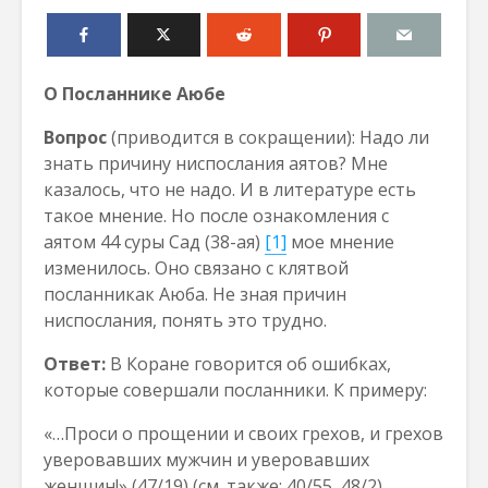
О Посланнике Аюбе
Вопрос
(приводится в сокращении): Надо ли
знать причину ниспослания аятов? Мне
казалось, что не надо. И в литературе есть
такое мнение. Но после ознакомления с
аятом 44 суры Сад (38-ая)
[1]
мое мнение
изменилось. Оно связано с клятвой
посланникак Аюба. Не зная причин
ниспослания, понять это трудно.
Ответ:
В Коране говорится об ошибках,
которые совершали посланники. К примеру:
«…Проси о прощении и своих грехов, и грехов
уверовавших мужчин и уверовавших
женщин!» (47/19) (см. также: 40/55, 48/2).