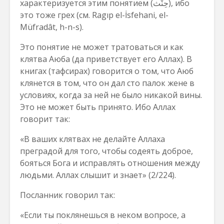
характеризуется этим понятием (حِنْث), ибо
это тоже грех (см. Ragıp el-İsfehani, el-
Müfradât, h-n-s).
Это понятие не может тратоваться и как
клятва Аюба (да приветствует его Аллах). В
книгах (тафсирах) говорится о том, что Аюб
клянется в том, что он дал сто палок жене в
условиях, когда за ней не было никакой вины.
Это не может быть принято. Ибо Аллах
говорит так:
«В ваших клятвах не делайте Аллаха
преградой для того, чтобы содеять доброе,
бояться Бога и исправлять отношения между
людьми. Аллах слышит и знает» (2/224).
Посланник говорил так:
«Если ты поклянешься в неком вопросе, а