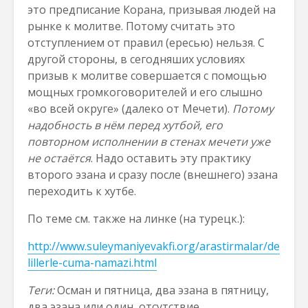
это предписание Корана, призывая людей на
рынке к молитве. Потому считать это
отступлением от правил (ересью) нельзя. С
другой стороны, в сегодняших условиях
призыв к молитве совершается с помощью
мощных громкоговорителей и его слышно
«во всей округе» (далеко от Мечети).
Потому
надобность в нём перед хутбой, его
повторном исполнении в стенах мечети уже
не остаётся
. Надо оставить эту практику
второго эзана и сразу после (внешнего) эзана
переходить к хутбе.
По теме см. также на линке (на турецк.):
http://www.suleymaniyevakfi.org/arastirmalar/de
lillerle-cuma-namazi.html
Теги:
Осман и пятница, два эзана в пятницу,
два эзана или один, отсутствие