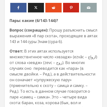
Пары: какие (6/143-144)?
Вопрос (сокращен):
Прошу разъяснить смысл
выражения «8 пар скота», проходящее в аятах
143 и 144 суры Энам (сура 6).
Ответ:
В этих аятах используется
множествнгнное число «эвзадж» (ezvâc – ازواج)
от слова «зевдж» (zevc – زوج). Во многих
случаях оно переводится как «пара» (в
смысле двойки. – Ред.), а в действительности
он означает «супружескую пару»
(прменительно к скоту – самца и самку. –
Ред.). То есть в данном случае говорится о
паре «самец – самка». Это – четыре вида
скота: баран, коза, корова (бык, вол и