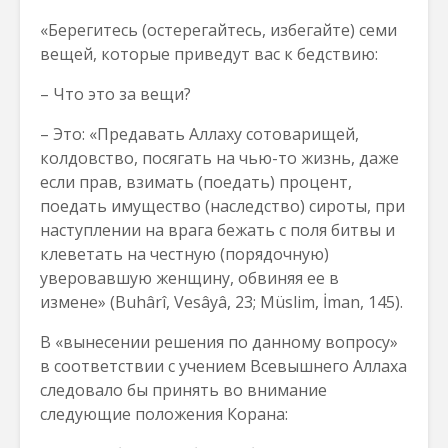
«Берегитесь (остерегайтесь, избегайте) семи
вещей, которые приведут вас к бедствию:
– Что это за вещи?
– Это: «Предавать Аллаху сотоварищей,
колдовство, посягать на чью-то жизнь, даже
если прав, взимать (поедать) процент,
поедать имущество (наследство) сироты, при
наступлении на врага бежать с поля битвы и
клеветать на честную (порядочную)
уверовавшую женщину, обвиняя ее в
измене» (Buhârî, Vesâyâ, 23; Müslim, İman, 145).
В «вынесении решения по данному вопросу»
в соответствии с учением Всевышнего Аллаха
следовало бы принять во внимание
следующие положения Корана: