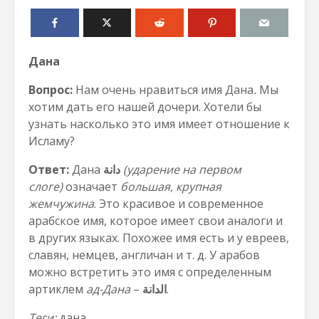
Дана
Вопрос:
Нам очень нравиться имя Дана
.
Мы
хотим дать его нашей дочери. Хотели бы
узнать насколько это имя имеет отношение к
Исламу?
Ответ:
Дана
دانة
(ударение на перв
ом
слог
е
)
означает
большая, крупная
жемчужина
. Это красивое и современное
арабское имя, которое имеет свои аналоги и
в других языках. Похожее имя есть и у евреев,
славян, немцев, англичан и т. д. У арабов
можно встретить это имя с определенным
артиклем
ад-Дана
–
الدانة
.
Теги:
дана.