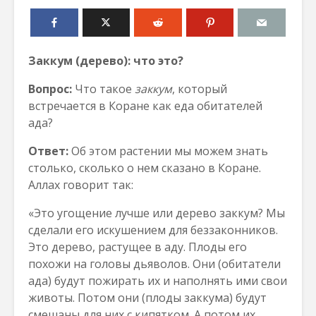
Заккум
(дерево): что это?
Вопрос:
Что такое
заккум
, который
встречается в Коране как еда обитателей
ада?
Ответ:
Об этом растении мы можем знать
столько, сколько о нем сказано в Коране.
Аллах говорит так:
«Это угощение лучше или дерево заккум? Мы
сделали его искушением для беззаконников.
Это дерево, растущее в аду. Плоды его
похожи на головы дьяволов. Они (обитатели
ада) будут пожирать их и наполнять ими свои
животы. Потом они (плоды заккума) будут
смешаны для них с кипятком. А потом их