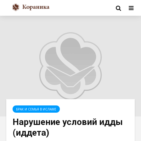
БРАК И СЕМЬЯ В ИСЛАМЕ
Нарушение условий идды
(иддета)