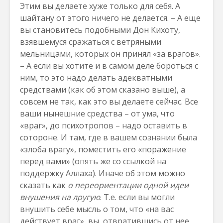
Этим вы делаете хуже только для себя. А
шайтану от этого ничего не делается. – А еще
вы становитесь подобными Дон Кихоту,
взявшемуся сражаться с ветряными
мельницами, которых он принял «за врагов».
– А если вы хотите и в самом деле бороться с
ним, то это надо делать адекватными
средствами (как об этом сказано выше), а
совсем не так, как это вы делаете сейчас. Все
ваши нынешние средства – от ума, что
«враг», до психотропов – надо оставить в
сотороне. И там, где в вашем сознании была
«злоба врагу», поместить его «поражение
перед вами» (опять же со ссылкой на
поддержку Аллаха). Иначе об этом можно
сказать как
о переориентации одной идеи
внушения на лругую
. Т.е. если вы могли
внушить себе мысль о том, что «на вас
действует враг», вы, отвратившись от нее,