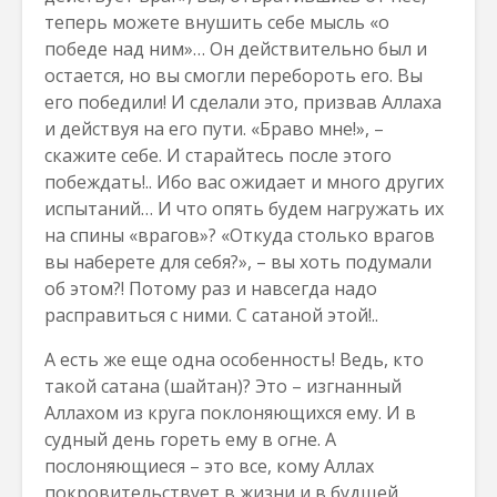
теперь можете внушить себе мысль «о
победе над ним»… Он действительно был и
остается, но вы смогли перебороть его. Вы
его победили! И сделали это, призвав Аллаха
и действуя на его пути. «Браво мне!», –
скажите себе. И старайтесь после этого
побеждать!.. Ибо вас ожидает и много других
испытаний… И что опять будем нагружать их
на спины «врагов»? «Откуда столько врагов
вы наберете для себя?», – вы хоть подумали
об этом?! Потому раз и навсегда надо
расправиться с ними. С сатаной этой!..
А есть же еще одна особенность! Ведь, кто
такой сатана (шайтан)? Это – изгнанный
Аллахом из круга поклоняющихся ему. И в
судный день гореть ему в огне. А
послоняющиеся – это все, кому Аллах
покровительствует в жизни и в будщей