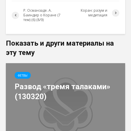
Р. Османзаде. А.
Коран: разум и
Баиндир о Коране (7
медитация
тем) (6) (8/9)
Показать и други материалы на
эту тему
ФЕТВЫ
Развод «тремя талаками»
(130320)