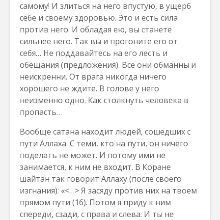
самому! И злиться на него впустую, в ущерб
себе и своему здоровью. Это и есть сила
против него. И обладая ею, вы станете
сильнее него. Так вы и прогоните его от
себя… Не поддавайтесь на его лесть и
обещания (предложения). Все они обманны и
неискренни. От врага никогда ничего
хорошего не ждите. В голове у него
неизменно одно. Как столкнуть человека в
пропасть…
Вообще сатана находит людей, сошедших с
пути Аллаха. С теми, кто на пути, он ничего
поделать не может. И потому ими не
занимается, к ним не входит. В Коране
шайтан так говорит Аллаху (после своего
изгнания): «<…> Я засяду против них на твоем
прямом пути (16). Потом я приду к ним
спереди, сзади, с права и слева. И ты не