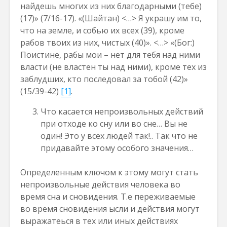
найдешь многих из них благодарными (тебе)
(17)» (7/16-17). «(Шайтан) <…> Я украшу им то,
что на земле, и собью их всех (39), кроме
рабов твоих из них, чистых (40)». <…> «(Бог:)
Поистине, рабы мои – нет для тебя над ними
власти (не властен ты над ними), кроме тех из
заблудших, кто последовал за тобой (42)»
(15/39-42)
[1]
.
Что касается непроизвольных действий
при отходе ко сну или во сне… Вы не
один! Это у всех людей так!.. Так что не
придавайте этому особого значения…
Определенным ключом к этому могут стать
непроизвольные действия человека во
время сна и сновидения. Т.е переживаемые
во время сновидения ысли и действия могут
выражатеься в тех или иных действиях