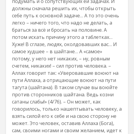
подумать и о сопутствующих ей задачах. И
должны сначала решить их, чтобы открыть
себе путь к основной задаче… А то это очень
легко – ничего того, что надо не делать, а
браться за всё и бросать на половине. А
потом искать причину этого а таблетках…
Хуже! В сглазе, людях, околдовавших вас… И
самое худшее – в шайтане… А «самое»
потому, у него нет никаких, – ну, ровным
счетем, никаких! – сил против человека. –
Аллах говорит так: «Уверовавшие воюют на
пути Аллаха, а отрицающие воюют на пути
тагута (шайтана). В таком случае вы воюйте
против сторонников шайтана. Ведь козни
сатаны слабы!» (4/76). – Он может, как
говорилось, только нашептывать человеку, а
взять силой его к себе и на свою сторону не
может. Это человек, оставив Аллаха (Бога),
сам, своими ногами и своим желанием, идет к