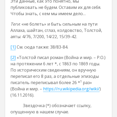
Эти данные, как это понятно, мы
публиковать не будем. Оставим их для себя.
Чтобы знать, с кем мы имеем дело…
Теги
: «не болеть» и быть сильным на пути
Аллаха, шайтан, сглаз, колдовство, Толстой,
аяты: 4/76, 7/200, 14/22, 15/39-42.
[1]
См. сюда также: 38/83-84.
[2]
«Толстой писал роман (Война и мир. – Р.О.)
на протяжении 6 лет *, с 1863 по 1869 годы.
По историческим сведениям, он вручную
переписал его 8 раз, а отдельные эпизоды
1
писатель переписывал более 26 *
раз»
(Война и мир. –
https://ru.wikipedia.org/wiki/
)
(16.11.2016).
Звездочка (*) обозначает ссылку,
опущенную в нашем случае.