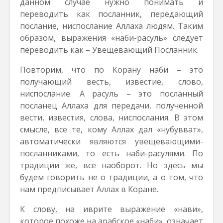
данном случае нужно понимать и
переводить как посланник, передающий
послание, ниспослание Аллаха людям. Таким
образом, выражения «наби-расуль» следует
переводить как – Увещевающий Посланник.
Повторим, что по Корану наби – это
получающий весть, известие, слово,
ниспослание. А расуль – это посланный
посланец Аллаха для передачи, полученной
вести, известия, слова, ниспослания. В этом
смысле, все те, кому Аллах дал «нубувват»,
автоматически являются увещевающими-
посланниками, то есть наби-расулями. По
традиции же, все наоборот. Но здесь мы
будем говорить не о традиции, а о том, что
нам предписывает Аллах в Коране.
К слову, на иврите выражение «нави»,
которое похоже на арабское «наби», означает