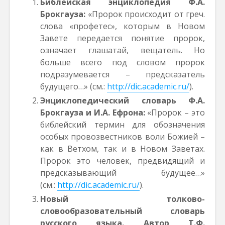
Библейская энциклопедия Ф.А.
Брокгауза:
«Пророк происходит от греч.
слова «профетес», которым в Новом
Завете передается понятие пророк,
означает глашатай, вещатель. Но
больше всего под словом пророк
подразумевается – предсказатель
будущего…» (см.:
http://dic.academic.ru/
).
Энциклопедический словарь Ф.А.
Брокгауза и И.А. Ефрона:
«Пророк – это
библейский термин для обозначения
особых провозвестников воли Божией –
как в Ветхом, так и в Новом Заветах.
Пророк это человек, предвидящий и
предсказывающий будущее…»
(см.:
http://dic.academic.ru/
).
Новый толково-
словообразовательный словарь
русского языка. Автор Т.Ф.