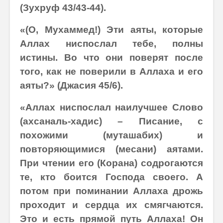
(Зухруф 43/43-44).
«(О, Мухаммед!) Эти аяты, которые
Аллах ниспослал тебе, полны
истины. Во что они поверят после
того, как не поверили в Аллаха и его
аяты?» (Джасия 45/6).
«Аллах ниспослал наилучшее Слово
(ахсаналь-хадис) – Писание, с
похожими (муташабих) и
повторяющимися (месани) аятами.
При чтении его (Корана) содрогаются
те, кто боится Господа своего. А
потом при поминании Аллаха дрожь
проходит и сердца их смягчаются.
Это и есть прямой путь Аллаха! Он