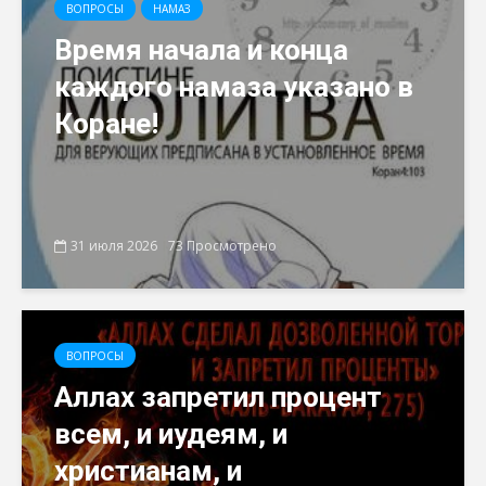
ВОПРОСЫ
НАМАЗ
Время начала и конца
каждого намаза указано в
Коране!
31 июля 2026
73 Просмотрено
ВОПРОСЫ
Аллах запретил процент
всем, и иудеям, и
христианам, и